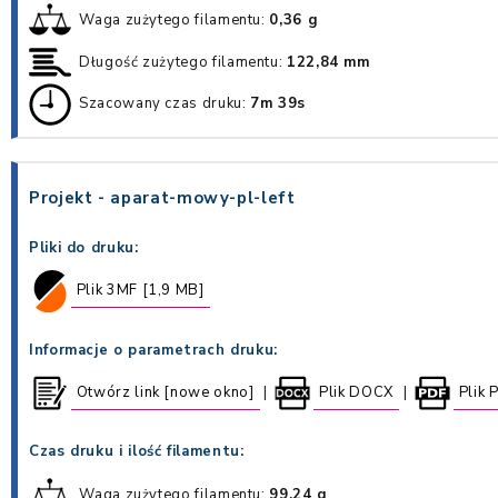
Waga zużytego filamentu:
0,36 g
Długość zużytego filamentu:
122,84 mm
Szacowany czas druku:
7m 39s
Projekt - aparat-mowy-pl-left
Pliki do druku:
Plik 3MF [1,9 MB]
Informacje o parametrach druku:
Otwórz link [nowe okno]
Plik DOCX
Plik 
|
|
Czas druku i ilość filamentu:
Waga zużytego filamentu:
99,24 g