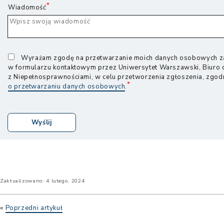
Wiadomość
Wyrażam zgodę na przetwarzanie moich danych osobowych z
w formularzu kontaktowym przez Uniwersytet Warszawski, Biuro 
z Niepełnosprawnościami, w celu przetworzenia zgłoszenia, zgod
otwiera
o przetwarzaniu danych osobowych
.
nowe
okno
Wyślij
Zaktualizowano:
4 lutego, 2024
Dotykowa
w
Poprzedni artykuł
mapa