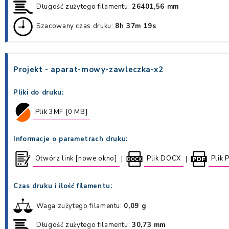
Długość zużytego filamentu:
26401,56 mm
Szacowany czas druku:
8h 37m 19s
Projekt - aparat-mowy-zawleczka-x2
Pliki do druku:
Plik 3MF [0 MB]
Informacje o parametrach druku:
Otwórz link [nowe okno]
Plik DOCX
Plik 
|
|
Czas druku i ilość filamentu:
Waga zużytego filamentu:
0,09 g
Długość zużytego filamentu:
30,73 mm