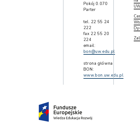
na
Pokój 0.070
U
Parter
Ce
tel. 22 55 24
Ws
222
Dy
fax 22 55 20
Zal
224
email:
bon@uw.edu.pl
strona główna
BON:
www.bon.uw.edu.pl