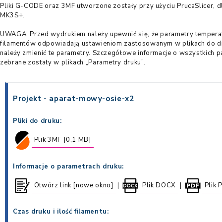
Pliki G-CODE oraz 3MF utworzone zostały przy użyciu PrucaSlicer, dl
MK3S+.
UWAGA: Przed wydrukiem należy upewnić się, że parametry tempera
filamentów odpowiadają ustawieniom zastosowanym w plikach do d
należy zmienić te parametry. Szczegółowe informacje o wszystkich 
zebrane zostały w plikach „Parametry druku”.
Projekt - aparat-mowy-osie-x2
Pliki do druku:
Plik 3MF [0,1 MB]
Informacje o parametrach druku:
Otwórz link [nowe okno]
Plik DOCX
Plik 
|
|
Czas druku i ilość filamentu: