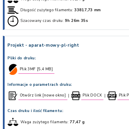
Długość zużytego filamentu:
33817,73 mm
Szacowany czas druku:
9h 26m 35s
Projekt - aparat-mowy-pl-right
Pliki do druku:
Plik 3MF [5,4 MB]
Informacje o parametrach druku:
Otwórz link [nowe okno]
Plik DOCX
Plik 
|
|
Czas druku i ilość filamentu:
Waga zużytego filamentu:
77,47 g