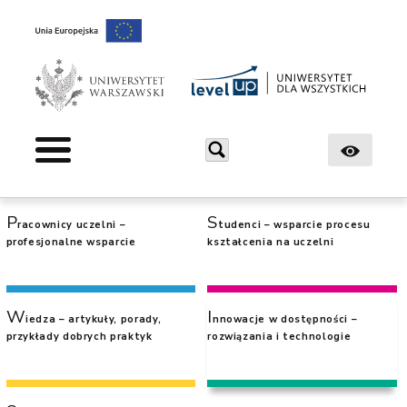
Skocz
do
treści
Centrum Wiedzy Innowacji Standardów
Level Up – Uniwersytet dla wszystkich
Górne
menu
P
S
racownicy uczelni –
tudenci – wsparcie procesu
profesjonalne wsparcie
kształcenia na uczelni
W
I
iedza – artykuły, porady,
nnowacje w dostępności –
przykłady dobrych praktyk
rozwiązania i technologie