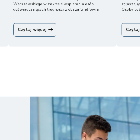
Warszawskiego w zakresie wspierania osób
zgłaszają
doświadczających trudności z obszaru zdrowia
Osoby doś
psychicznego wskazują...
oRozwiązania
Czytaj więcej
Czytaj
dostosowujące
tok studiów
do potrzeb
osób
z chorobami...