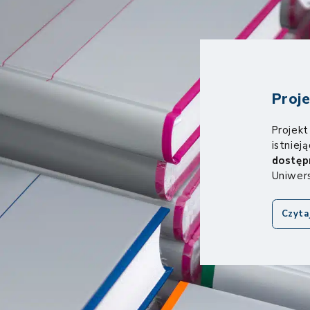
Proj
Projekt
istniej
dostęp
Uniwer
Czyta