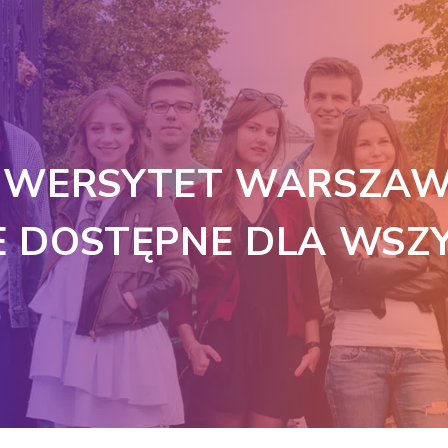
IWERSYTET WARSZAW
E DOSTĘPNE DLA WSZ