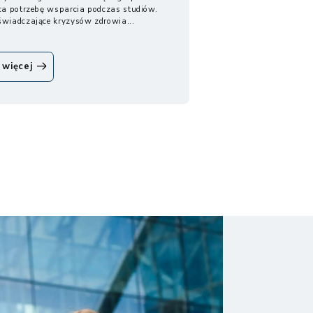
ca potrzebę wsparcia podczas studiów.
wiadczające kryzysów zdrowia...
oModel
 więcej
wspierania
studentów
z zaburzeniami
i chorobami
psychicznymi...