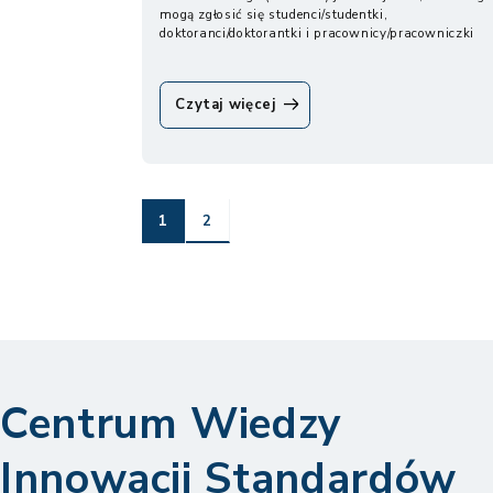
mogą zgłosić się studenci/studentki,
doktoranci/doktorantki i pracownicy/pracowniczki
naszej Uczelni,...
oCentrum
Czytaj więcej
Pomocy
Psychologicznej
UW
Strona
Strona
1
2
Centrum Wiedzy
Innowacji Standardów