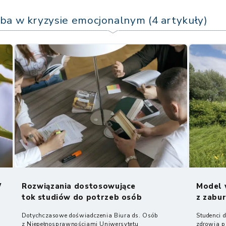
ba w kryzysie emocjonalnym (4 artykuły)
W
Rozwiązania dostosowujące
Model 
tok studiów do potrzeb osób
z zabu
z chorobami...
psychic
Dotychczasowe doświadczenia Biura ds. Osób
Studenci 
z Niepełnosprawnościami Uniwersytetu
zdrowia p