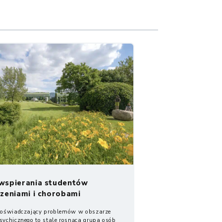
wspierania studentów
rzeniami i chorobami
znymi...
doświadczający problemów w obszarze
sychicznego to stale rosnąca grupa osób