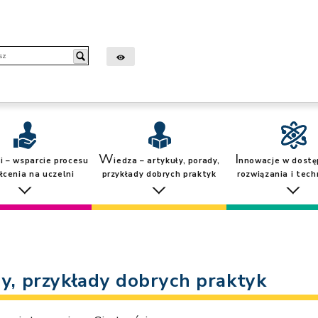
sz
W
I
i – wsparcie procesu
iedza – artykuły, porady,
nnowacje w dostę
łcenia na uczelni
przykłady dobrych praktyk
rozwiązania i tech
dy, przykłady dobrych praktyk