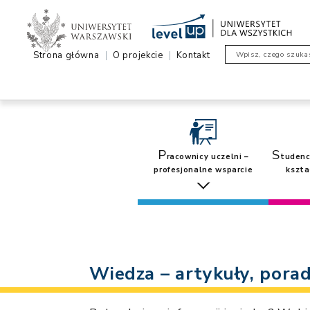
Skocz
do
Centrum Wiedzy Innowacji Standardów
Level Up – Uniwersytet dla wszystkich
treści
Strona główna
O projekcie
Kontakt
Wpisz, czego szuka
P
S
racownicy uczelni –
tudenc
profesjonalne wsparcie
kszta
Wiedza – artykuły, pora