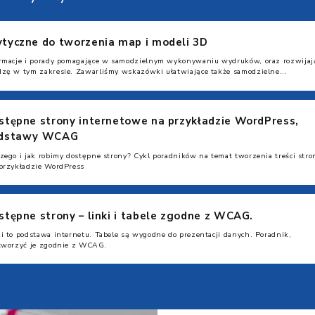
tyczne do tworzenia map i modeli 3D
ormacje i porady pomagające w samodzielnym wykonywaniu wydruków, oraz rozwijaj
zę w tym zakresie. Zawarliśmy wskazówki ułatwiające także samodzielne...
stępne strony internetowe na przykładzie WordPress,
dstawy WCAG
zego i jak robimy dostępne strony? Cykl poradników na temat tworzenia treści stro
przykładzie WordPress
stępne strony – linki i tabele zgodne z WCAG.
i to podstawa internetu. Tabele są wygodne do prezentacji danych. Poradnik,
 tworzyć je zgodnie z WCAG.