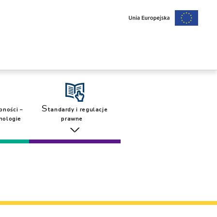
S
pności –
tandardy i regulacje
nologie
prawne