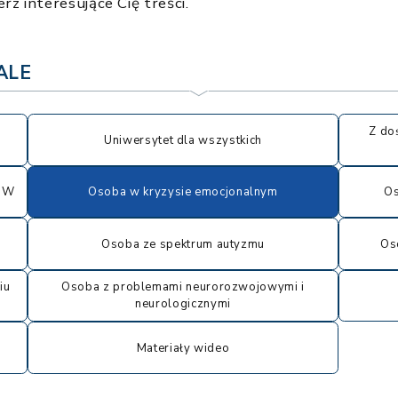
rz interesujące Cię treści.
ALE
Z do
Uniwersytet dla wszystkich
 UW
Osoba w kryzysie emocjonalnym
Os
Osoba ze spektrum autyzmu
Os
iu
Osoba z problemami neurorozwojowymi i
neurologicznymi
Materiały wideo