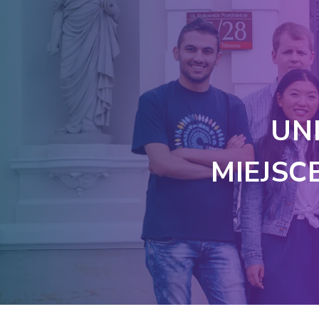
UN
MIEJSC