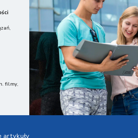
ści
zań,
. filmy,
 artykuły